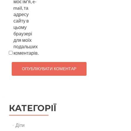
моє ім'я, e-
mail, та
адресу
сайту в
цьому
браузері
для моїх
подальших
коментарів.
КАТЕГОРІЇ
Діти