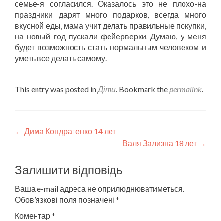
семье-я согласился. Оказалось это не плохо-на
праздники дарят много подарков, всегда много
вкусной еды, мама учит делать правильные покупки,
на новый год пускали фейерверки. Думаю, у меня
будет возможность стать нормальным человеком и
уметь все делать самому.
This entry was posted in
Діти
. Bookmark the
permalink
.
Post
←
Дима Кондратенко 14 лет
Валя Зализна 18 лет
→
navigation
Залишити відповідь
Ваша e-mail адреса не оприлюднюватиметься.
Обов’язкові поля позначені
*
Коментар
*