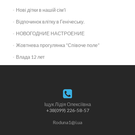
Нові дітки в нашій сім’ї
Відпочинок влітку в Генічеську.
НОВОГОДНИЕ НАСТРОЕНИЕ
Жовтнева прогулянка “Співоче поле”
Влада 12 лет
Іщук Лідія Олексіївна
+38(099) 226-58-57
Roduna1@i.ua