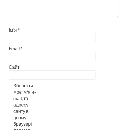
Ім'я
*
Email
*
Сайт
Зберегти
моє ім'я, e-
mail, та
адресу
сайту в
цьому
браузері