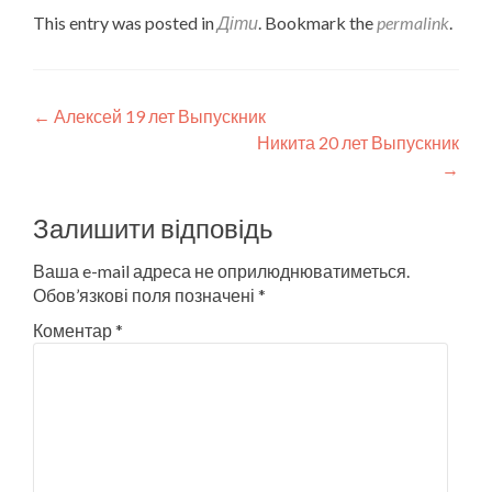
This entry was posted in
Діти
. Bookmark the
permalink
.
Post
←
Алексей 19 лет Выпускник
Никита 20 лет Выпускник
navigation
→
Залишити відповідь
Ваша e-mail адреса не оприлюднюватиметься.
Обов’язкові поля позначені
*
Коментар
*