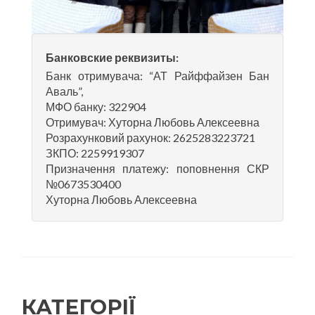
Банковские реквизиты:
Банк отримувача: “АТ Райффайзен Бан
Аваль”,
МФО банку: 322904
Отримувач: Хуторна Любовь Алексеевна
Розрахунковий рахунок: 2625283223721
ЗКПО: 2259919307
Призначення платежу: поповнення СКР
№0673530400
Хуторна Любовь Алексеевна
КАТЕГОРІЇ