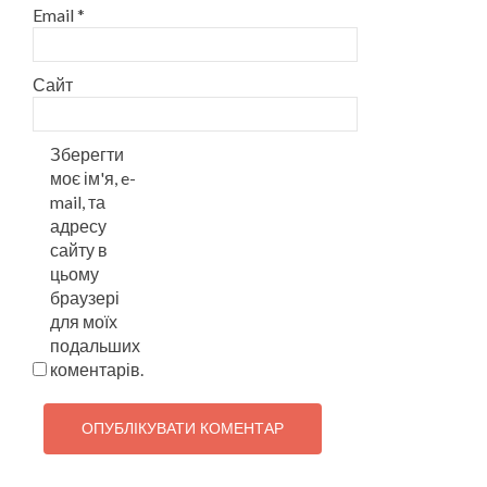
Email
*
Сайт
Зберегти
моє ім'я, e-
mail, та
адресу
сайту в
цьому
браузері
для моїх
подальших
коментарів.