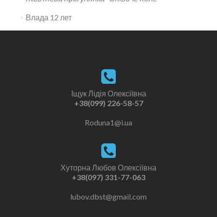
Влада 12 лет
Іщук Лідія Олексіївна
+38(099) 226-58-57
Roduna1@i.ua
Хуторна Любов Олексіївна
+38(097) 331-77-063
lubov.dbst@gmail.com