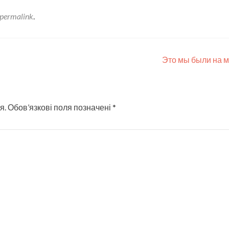
permalink
.
Это мы были на 
я.
Обов’язкові поля позначені
*