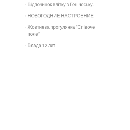
Відпочинок влітку в Генічеську.
НОВОГОДНИЕ НАСТРОЕНИЕ
Жовтнева прогулянка “Співоче
поле”
Влада 12 лет