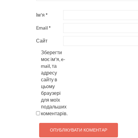
Ім'я
*
Email
*
Сайт
Зберегти
моє ім'я, e-
mail, та
адресу
сайту в
цьому
браузері
для моїх
подальших
коментарів.